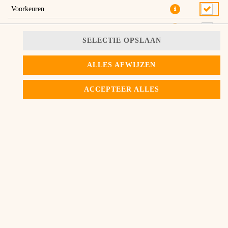
Voorkeuren
marketing
SELECTIE OPSLAAN
ALLES AFWIJZEN
ACCEPTEER ALLES
NU BESTELLEN
© 2026
Uncle Dani's Pizza
Contactgegevens
Privacy Policy
Privacy Instellingen
Toegankelijkheid
AV
Bezorgservice software en webshop van
SIDES