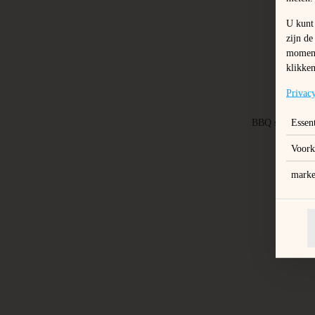
U kunt 
zijn de
moment 
klikken
Privac
Essent
BBQ saus, Mozza
Voork
marke