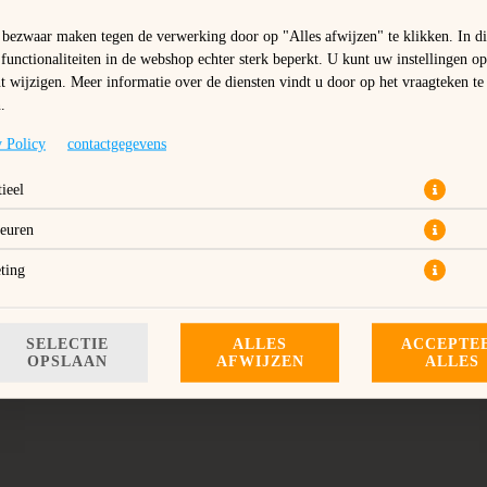
bezwaar maken tegen de verwerking door op "Alles afwijzen" te klikken. In di
 functionaliteiten in de webshop echter sterk beperkt. U kunt uw instellingen op
wijzigen. Meer informatie over de diensten vindt u door op het vraagteken te
.
y Policy
contactgegevens
ieel
rella kaas, Gegrilde kipfilet, Jalapeño pepers en Rode Ui. Keuze uit: 25cm, 
euren
NU BESTELLEN
ting
SELECTIE
ALLES
ACCEPTE
OPSLAAN
AFWIJZEN
ALLES