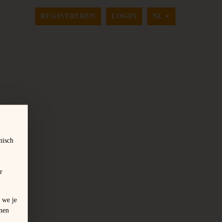
TAAL WIJZIGEN
REGISTREREN
LOGIN
NL
nisch
r
 we je
nen