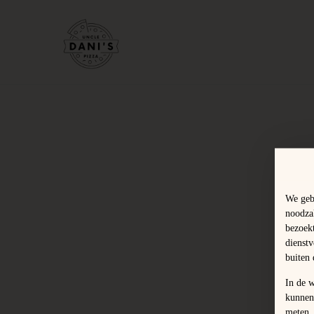
We geb
noodzak
bezoek
dienst
buiten
In de 
kunnen
meten.