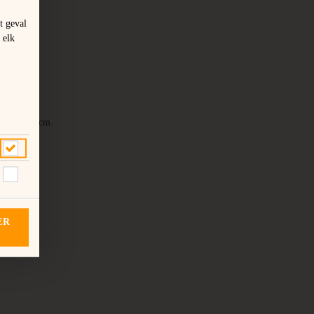
t geval
 elk
30cm of 35cm.
ER