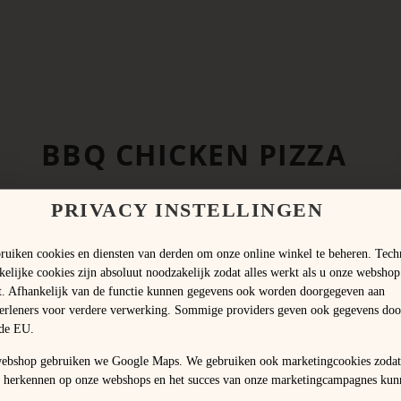
BBQ CHICKEN PIZZA
PRIVACY INSTELLINGEN
ruiken cookies en diensten van derden om onze online winkel te beheren. Tech
elijke cookies zijn absoluut noodzakelijk zodat alles werkt als u onze webshop
t. Afhankelijk van de functie kunnen gegevens ook worden doorgegeven aan
verleners voor verdere verwerking. Sommige providers geven ook gegevens doo
 de EU.
webshop gebruiken we Google Maps. We gebruiken ook marketingcookies zodat
 herkennen op onze webshops en het succes van onze marketingcampagnes kun