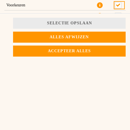
Voorkeuren
marketing
SELECTIE OPSLAAN
Rundvleesburger met cheddar, BBQ saus, ui en verse sla
ALLES AFWIJZEN
NU BESTELLEN
ACCEPTEER ALLES
© 2026
Uncle Dani's Pizza
Contactgegevens
Privacy Policy
Privacy Instellingen
Toegankelijkheid
AV
Bezorgservice software en webshop van
SIDES